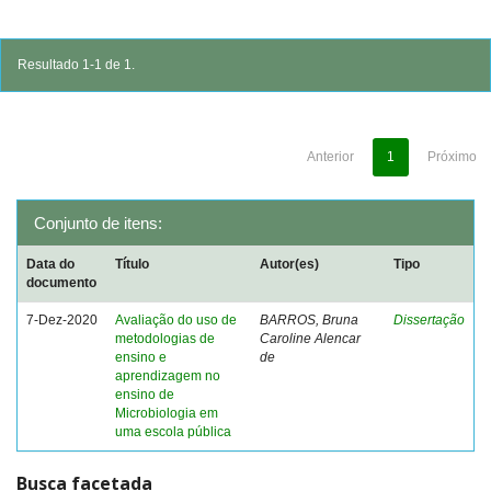
Resultado 1-1 de 1.
Anterior
1
Próximo
Conjunto de itens:
Data do
Título
Autor(es)
Tipo
documento
7-Dez-2020
Avaliação do uso de
BARROS, Bruna
Dissertação
metodologias de
Caroline Alencar
ensino e
de
aprendizagem no
ensino de
Microbiologia em
uma escola pública
Busca facetada