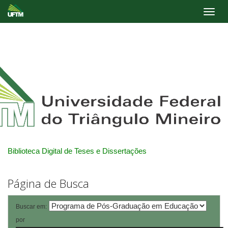
Skip
navigation
Biblioteca Digital de Teses e Dissertações
Página de Busca
Buscar em:
por