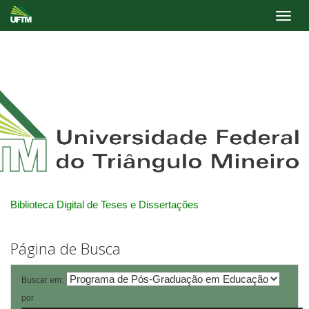
Skip
navigation
Biblioteca Digital de Teses e Dissertações
Página de Busca
Buscar em:
por