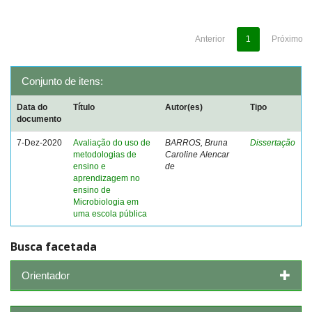
Anterior
1
Próximo
Conjunto de itens:
Data do
Título
Autor(es)
Tipo
documento
7-Dez-2020
Avaliação do uso de
BARROS, Bruna
Dissertação
metodologias de
Caroline Alencar
ensino e
de
aprendizagem no
ensino de
Microbiologia em
uma escola pública
Busca facetada
Orientador