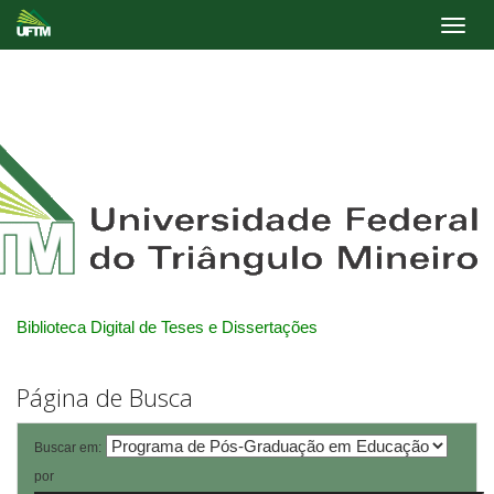
Skip
navigation
Biblioteca Digital de Teses e Dissertações
Página de Busca
Buscar em:
por