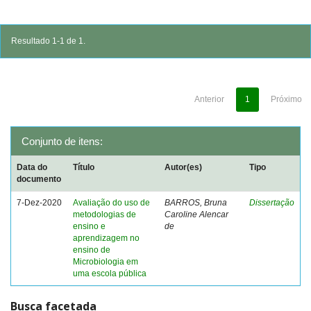
Resultado 1-1 de 1.
Anterior
1
Próximo
Conjunto de itens:
Data do
Título
Autor(es)
Tipo
documento
7-Dez-2020
Avaliação do uso de
BARROS, Bruna
Dissertação
metodologias de
Caroline Alencar
ensino e
de
aprendizagem no
ensino de
Microbiologia em
uma escola pública
Busca facetada