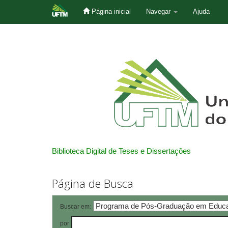
Página inicial
Navegar
Ajuda
Skip
navigation
Biblioteca Digital de Teses e Dissertações
Página de Busca
Buscar em:
por