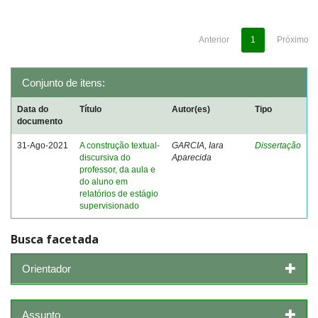
Anterior
1
Próximo
Conjunto de itens:
Data do
Título
Autor(es)
Tipo
documento
31-Ago-2021
A construção textual-
GARCIA, Iara
Dissertação
discursiva do
Aparecida
professor, da aula e
do aluno em
relatórios de estágio
supervisionado
Busca facetada
Orientador
Assunto