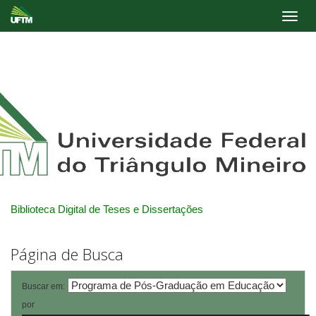
Skip
navigation
Biblioteca Digital de Teses e Dissertações
Página de Busca
Buscar em:
por