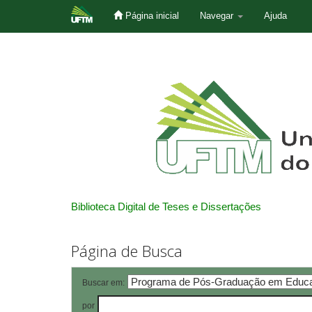
Página inicial
Navegar
Ajuda
Skip
navigation
Biblioteca Digital de Teses e Dissertações
Página de Busca
Buscar em:
por