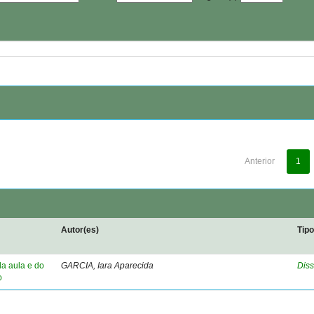
Anterior
1
Autor(es)
Tip
da aula e do
GARCIA, Iara Aparecida
Diss
o