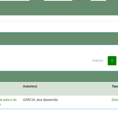
Anterior
1
Autor(es)
Tip
da aula e do
GARCIA, Iara Aparecida
Diss
o