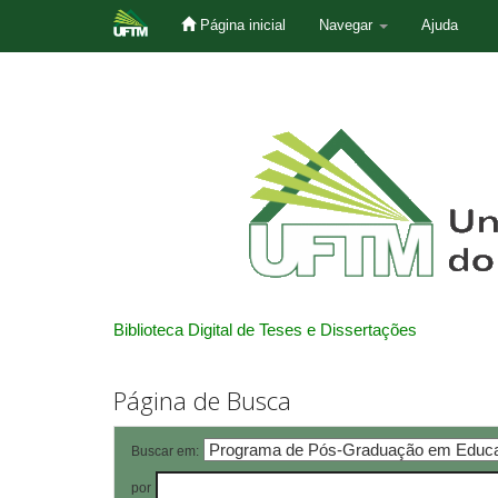
Página inicial
Navegar
Ajuda
Skip
navigation
Biblioteca Digital de Teses e Dissertações
Página de Busca
Buscar em:
por