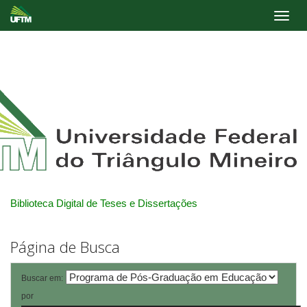
Skip
navigation
Biblioteca Digital de Teses e Dissertações
Página de Busca
Buscar em:
por