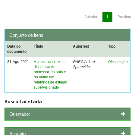
Anterior
1
Próximo
Conjunto de itens:
Data do
Título
Autor(es)
Tipo
documento
31-Ago-2021
A construção textual-
GARCIA, Iara
Dissertação
discursiva do
Aparecida
professor, da aula e
do aluno em
relatórios de estágio
supervisionado
Busca facetada
Orientador
Assunto