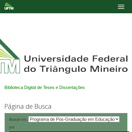
Skip
navigation
Biblioteca Digital de Teses e Dissertações
Página de Busca
Buscar em:
por