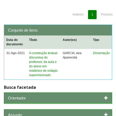
Anterior
1
Próximo
Conjunto de itens:
Data do
Título
Autor(es)
Tipo
documento
31-Ago-2021
A construção textual-
GARCIA, Iara
Dissertação
discursiva do
Aparecida
professor, da aula e
do aluno em
relatórios de estágio
supervisionado
Busca facetada
Orientador
Assunto