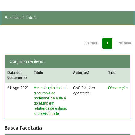
Resultado 1-1 de 1.
Anterior
1
Próximo
Conjunto de itens:
Data do
Título
Autor(es)
Tipo
documento
31-Ago-2021
A construção textual-
GARCIA, Iara
Dissertação
discursiva do
Aparecida
professor, da aula e
do aluno em
relatórios de estágio
supervisionado
Busca facetada