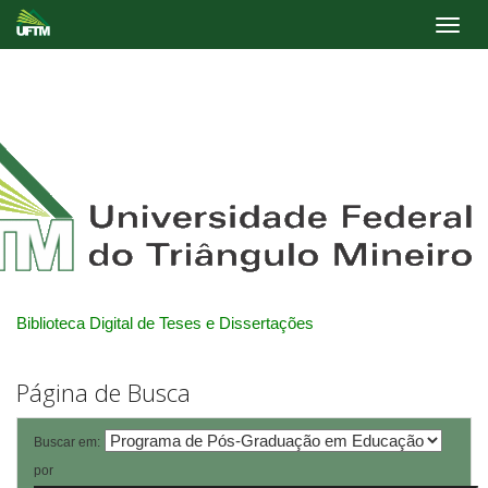
Skip
navigation
Biblioteca Digital de Teses e Dissertações
Página de Busca
Buscar em:
por