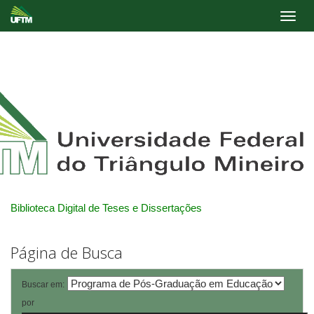
Skip
navigation
Biblioteca Digital de Teses e Dissertações
Página de Busca
Buscar em:
por