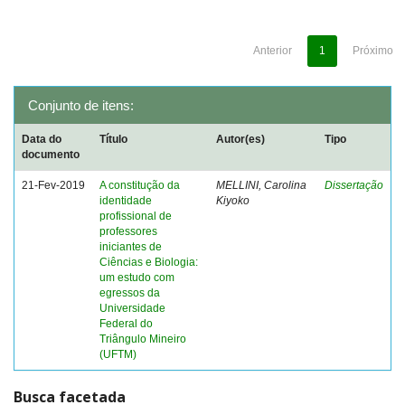
Anterior
1
Próximo
Conjunto de itens:
Data do
Título
Autor(es)
Tipo
documento
21-Fev-2019
A constitução da
MELLINI, Carolina
Dissertação
identidade
Kiyoko
profissional de
professores
iniciantes de
Ciências e Biologia:
um estudo com
egressos da
Universidade
Federal do
Triângulo Mineiro
(UFTM)
Busca facetada