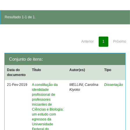
Resultado 1-1 de 1.
Anterior
1
Próximo
Conjunto de itens:
Data do
Título
Autor(es)
Tipo
documento
21-Fev-2019
A constitução da
MELLINI, Carolina
Dissertação
identidade
Kiyoko
profissional de
professores
iniciantes de
Ciências e Biologia:
um estudo com
egressos da
Universidade
Federal do