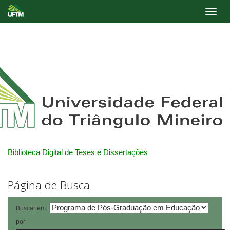
Skip
navigation
Biblioteca Digital de Teses e Dissertações
Página de Busca
Buscar em:
por