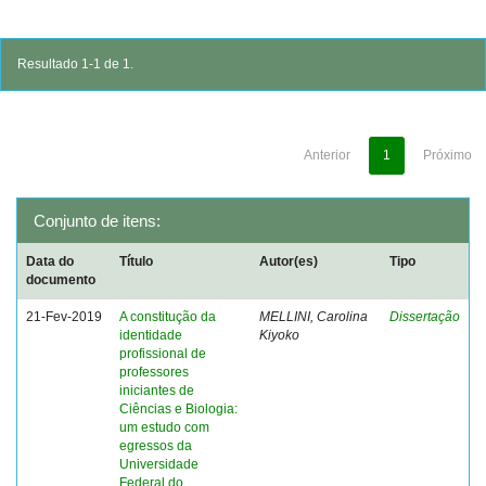
Resultado 1-1 de 1.
Anterior
1
Próximo
Conjunto de itens:
Data do
Título
Autor(es)
Tipo
documento
21-Fev-2019
A constitução da
MELLINI, Carolina
Dissertação
identidade
Kiyoko
profissional de
professores
iniciantes de
Ciências e Biologia:
um estudo com
egressos da
Universidade
Federal do