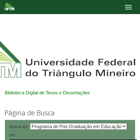
Skip
navigation
Biblioteca Digital de Teses e Dissertações
Página de Busca
Buscar em:
por