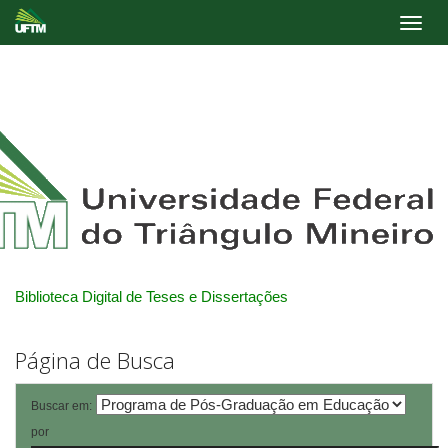
Skip
navigation
Biblioteca Digital de Teses e Dissertações
Página de Busca
Buscar em:
por