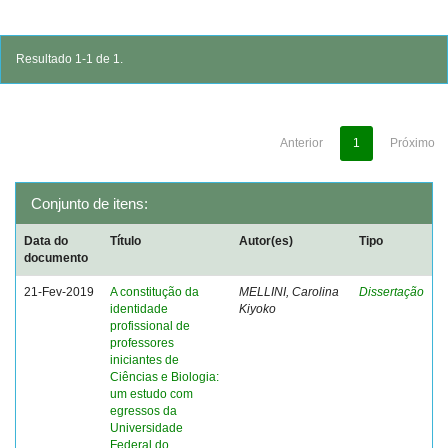
Resultado 1-1 de 1.
Anterior
1
Próximo
Conjunto de itens:
Data do
Título
Autor(es)
Tipo
documento
21-Fev-2019
A constitução da
MELLINI, Carolina
Dissertação
identidade
Kiyoko
profissional de
professores
iniciantes de
Ciências e Biologia:
um estudo com
egressos da
Universidade
Federal do