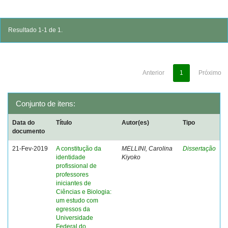
Resultado 1-1 de 1.
Anterior
1
Próximo
Conjunto de itens:
Data do
Título
Autor(es)
Tipo
documento
21-Fev-2019
A constitução da
MELLINI, Carolina
Dissertação
identidade
Kiyoko
profissional de
professores
iniciantes de
Ciências e Biologia:
um estudo com
egressos da
Universidade
Federal do