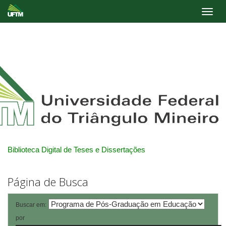
Skip
navigation
Biblioteca Digital de Teses e Dissertações
Página de Busca
Buscar em:
por