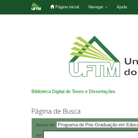
Página inicial
Navegar
Ajuda
Skip
navigation
Biblioteca Digital de Teses e Dissertações
Página de Busca
Buscar em:
por