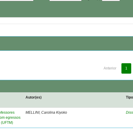
Anterior
1
Autor(es)
Tip
rofessores
MELLINI, Carolina Kiyoko
Diss
 com egressos
o (UFTM)