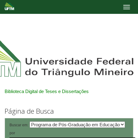
Skip
navigation
Biblioteca Digital de Teses e Dissertações
Página de Busca
Buscar em:
por