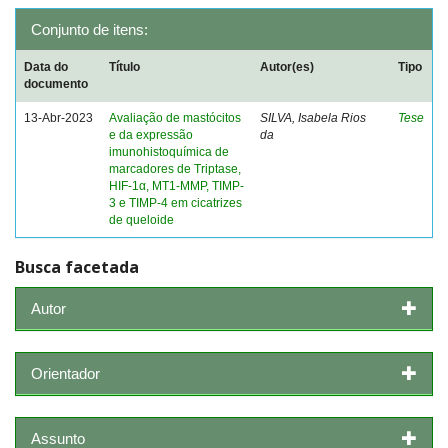
Conjunto de itens:
Data do
Título
Autor(es)
Tipo
documento
13-Abr-2023
Avaliação de mastócitos
SILVA, Isabela Rios
Tese
e da expressão
da
imunohistoquímica de
marcadores de Triptase,
HIF-1α, MT1-MMP, TIMP-
3 e TIMP-4 em cicatrizes
de queloide
Busca facetada
Autor
Orientador
Assunto