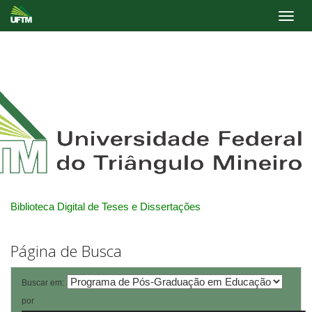
Skip
navigation
Biblioteca Digital de Teses e Dissertações
Página de Busca
Buscar em:
por