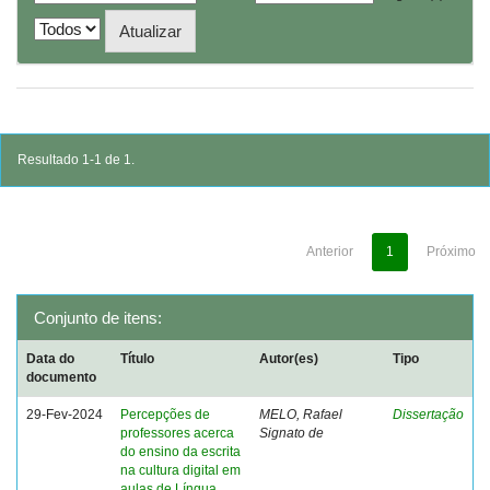
Resultado 1-1 de 1.
Anterior
1
Próximo
Conjunto de itens:
Data do
Título
Autor(es)
Tipo
documento
29-Fev-2024
Percepções de
MELO, Rafael
Dissertação
professores acerca
Signato de
do ensino da escrita
na cultura digital em
aulas de Língua