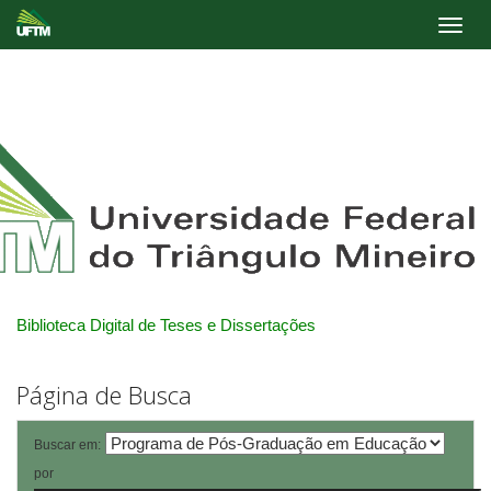
Skip
navigation
Biblioteca Digital de Teses e Dissertações
Página de Busca
Buscar em:
por