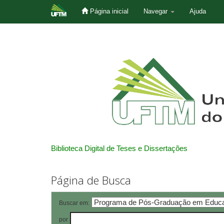
Página inicial
Navegar
Ajuda
Skip
navigation
Biblioteca Digital de Teses e Dissertações
Página de Busca
Buscar em:
por