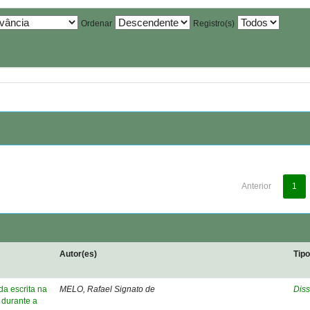
Ordenar
Registro(s)
Anterior
1
Autor(es)
Tip
a escrita na
MELO, Rafael Signato de
Diss
 durante a