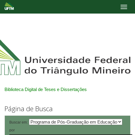
Skip
navigation
Biblioteca Digital de Teses e Dissertações
Página de Busca
Buscar em:
por