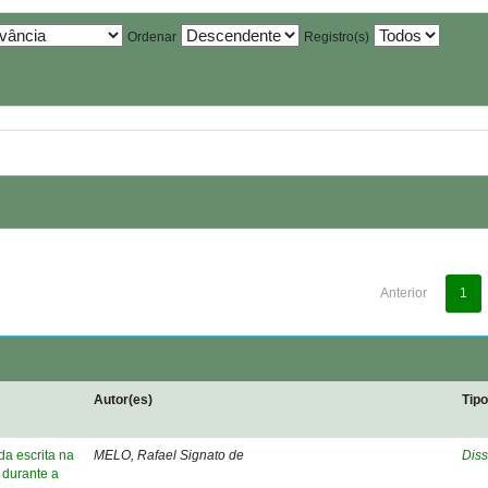
Ordenar
Registro(s)
Anterior
1
Autor(es)
Tip
a escrita na
MELO, Rafael Signato de
Diss
 durante a