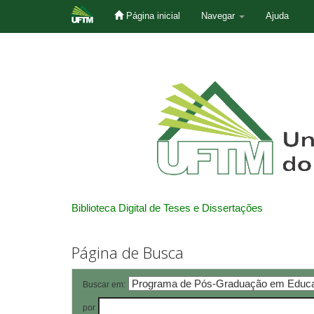
Página inicial
Navegar
Ajuda
Skip
navigation
Biblioteca Digital de Teses e Dissertações
Página de Busca
Buscar em:
por