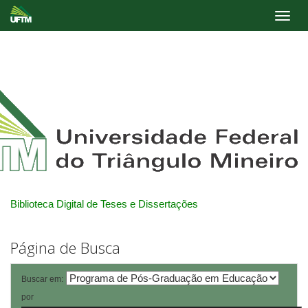
Skip
navigation
Biblioteca Digital de Teses e Dissertações
Página de Busca
Buscar em:
por