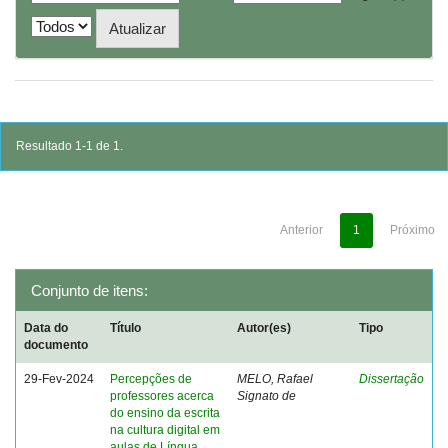
Resultado 1-1 de 1.
Anterior
1
Próximo
Conjunto de itens:
Data do
Título
Autor(es)
Tipo
documento
29-Fev-2024
Percepções de
MELO, Rafael
Dissertação
professores acerca
Signato de
do ensino da escrita
na cultura digital em
aulas de Língua