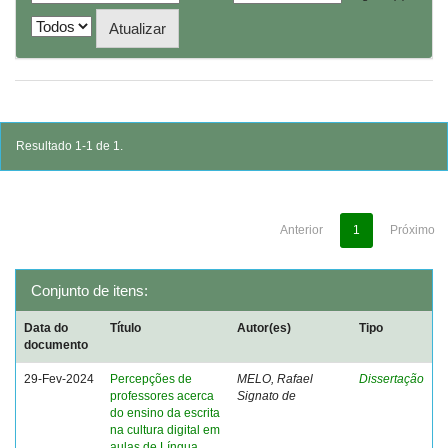
Resultado 1-1 de 1.
Anterior
1
Próximo
Conjunto de itens:
Data do
Título
Autor(es)
Tipo
documento
29-Fev-2024
Percepções de
MELO, Rafael
Dissertação
professores acerca
Signato de
do ensino da escrita
na cultura digital em
aulas de Língua