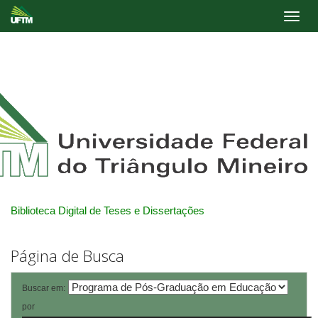
Skip
navigation
Biblioteca Digital de Teses e Dissertações
Página de Busca
Buscar em:
por