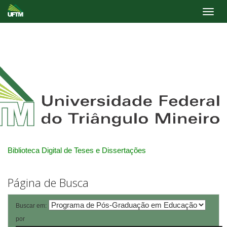
Skip
navigation
Biblioteca Digital de Teses e Dissertações
Página de Busca
Buscar em:
por