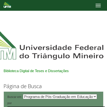
Skip
navigation
Biblioteca Digital de Teses e Dissertações
Página de Busca
Buscar em:
por