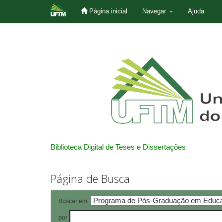
Página inicial
Navegar
Ajuda
Skip
navigation
Biblioteca Digital de Teses e Dissertações
Página de Busca
Buscar em:
por