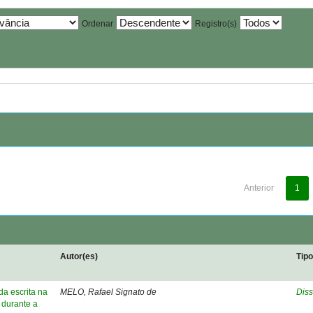
Ordenar
Registro(s)
Anterior
1
Autor(es)
Tip
a escrita na
MELO, Rafael Signato de
Diss
 durante a