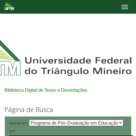
Skip
navigation
Biblioteca Digital de Teses e Dissertações
Página de Busca
Buscar em:
por