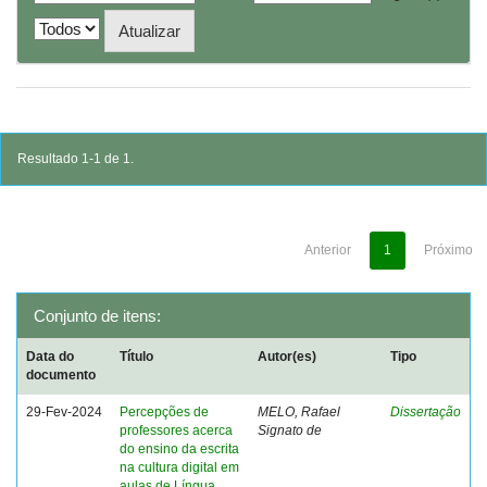
Resultado 1-1 de 1.
Anterior
1
Próximo
Conjunto de itens:
Data do
Título
Autor(es)
Tipo
documento
29-Fev-2024
Percepções de
MELO, Rafael
Dissertação
professores acerca
Signato de
do ensino da escrita
na cultura digital em
aulas de Língua