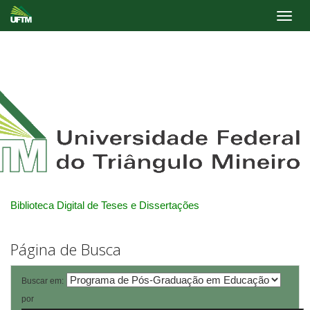
Skip
navigation
Biblioteca Digital de Teses e Dissertações
Página de Busca
Buscar em:
por