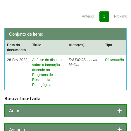
Anterior
1
Próximo
Conjunto de itens:
Data do
Título
Autor(es)
Tipo
documento
28-Fev-2023
Análise do discurso
FALEIROS, Lucas
Dissertação
sobre a formação
Mellini
docente no
Programa de
Residência
Pedagógica
Busca facetada
Autor
Assunto