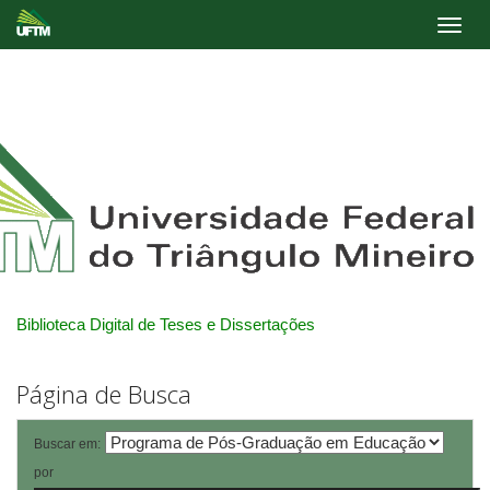
Skip
navigation
Biblioteca Digital de Teses e Dissertações
Página de Busca
Buscar em:
por