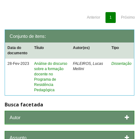
Anterior
1
Próximo
Conjunto de itens:
Data do
Título
Autor(es)
Tipo
documento
28-Fev-2023
Análise do discurso
FALEIROS, Lucas
Dissertação
sobre a formação
Mellini
docente no
Programa de
Residência
Pedagógica
Busca facetada
Autor
Assunto