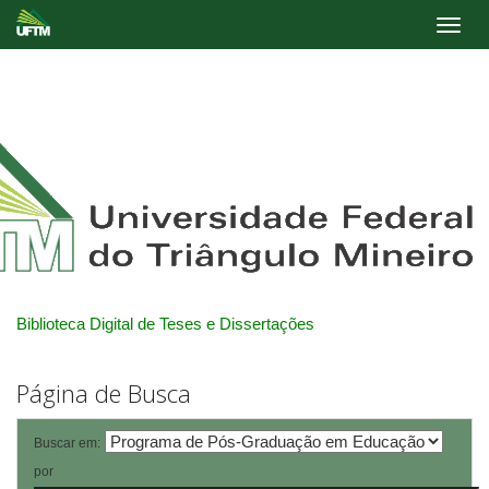
Skip
navigation
Biblioteca Digital de Teses e Dissertações
Página de Busca
Buscar em:
por