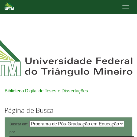
Skip
navigation
Biblioteca Digital de Teses e Dissertações
Página de Busca
Buscar em:
por