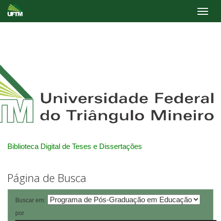
Skip
navigation
Biblioteca Digital de Teses e Dissertações
Página de Busca
Buscar em:
por