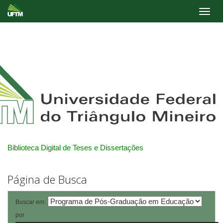
Skip
navigation
Biblioteca Digital de Teses e Dissertações
Página de Busca
Buscar em:
por