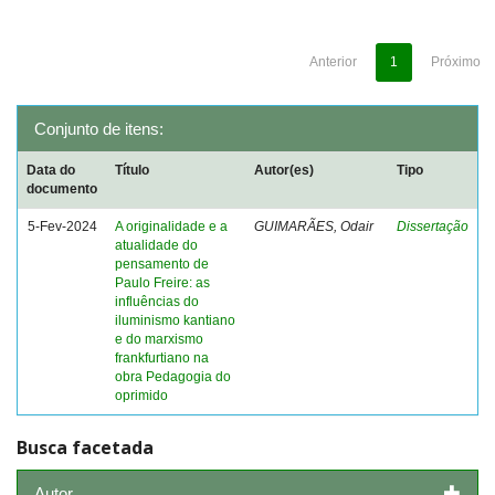
Anterior
1
Próximo
Conjunto de itens:
Data do
Título
Autor(es)
Tipo
documento
5-Fev-2024
A originalidade e a
GUIMARÃES, Odair
Dissertação
atualidade do
pensamento de
Paulo Freire: as
influências do
iluminismo kantiano
e do marxismo
frankfurtiano na
obra Pedagogia do
oprimido
Busca facetada
Autor