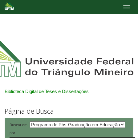
Skip
navigation
Biblioteca Digital de Teses e Dissertações
Página de Busca
Buscar em:
por