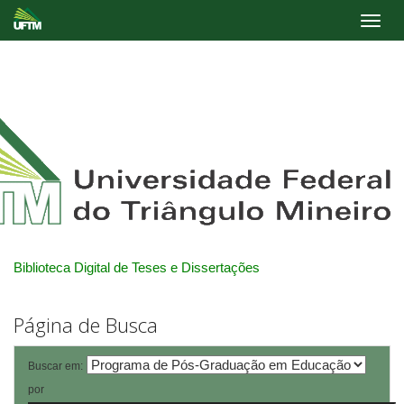
Skip
navigation
Biblioteca Digital de Teses e Dissertações
Página de Busca
Buscar em:
por