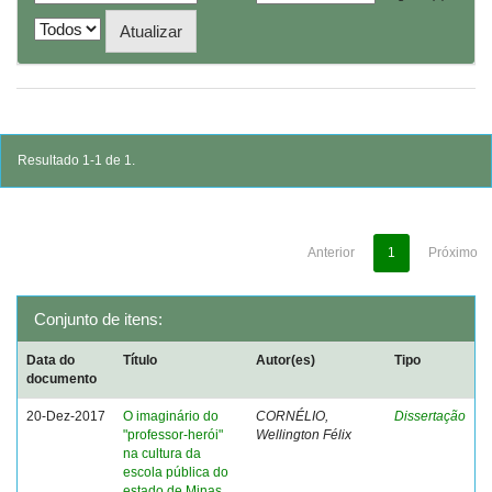
Resultado 1-1 de 1.
Anterior
1
Próximo
Conjunto de itens:
Data do
Título
Autor(es)
Tipo
documento
20-Dez-2017
O imaginário do
CORNÉLIO,
Dissertação
"professor-herói"
Wellington Félix
na cultura da
escola pública do
estado de Minas