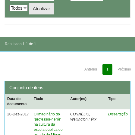
Resultado 1-1 de 1.
Anterior
1
Próximo
Conjunto de itens:
Data do
Título
Autor(es)
Tipo
documento
20-Dez-2017
O imaginário do
CORNÉLIO,
Dissertação
"professor-herói"
Wellington Félix
na cultura da
escola pública do
estado de Minas