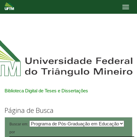
Skip
navigation
Biblioteca Digital de Teses e Dissertações
Página de Busca
Buscar em:
por