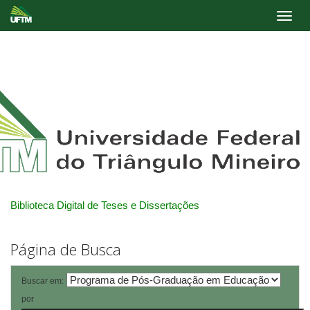
Skip
navigation
Biblioteca Digital de Teses e Dissertações
Página de Busca
Buscar em:
por