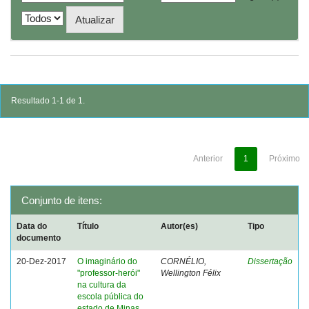
Resultado 1-1 de 1.
Anterior
1
Próximo
Conjunto de itens:
Data do
Título
Autor(es)
Tipo
documento
20-Dez-2017
O imaginário do
CORNÉLIO,
Dissertação
"professor-herói"
Wellington Félix
na cultura da
escola pública do
estado de Minas