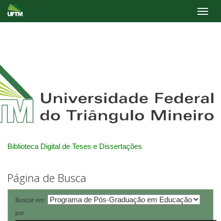
Skip
navigation
Biblioteca Digital de Teses e Dissertações
Página de Busca
Buscar em:
por