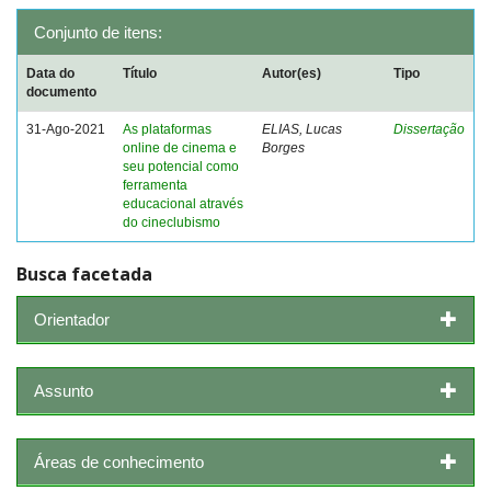
Conjunto de itens:
Data do
Título
Autor(es)
Tipo
documento
31-Ago-2021
As plataformas
ELIAS, Lucas
Dissertação
online de cinema e
Borges
seu potencial como
ferramenta
educacional através
do cineclubismo
Busca facetada
Orientador
Assunto
Áreas de conhecimento