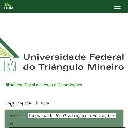
Skip
navigation
Biblioteca Digital de Teses e Dissertações
Página de Busca
Buscar em:
por