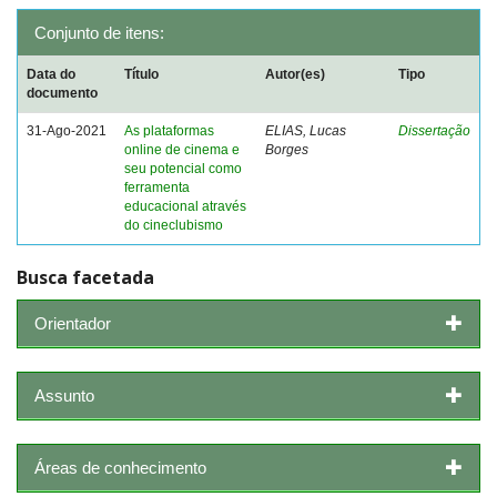
Conjunto de itens:
Data do
Título
Autor(es)
Tipo
documento
31-Ago-2021
As plataformas
ELIAS, Lucas
Dissertação
online de cinema e
Borges
seu potencial como
ferramenta
educacional através
do cineclubismo
Busca facetada
Orientador
Assunto
Áreas de conhecimento