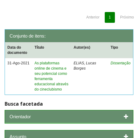
Anterior
1
Próximo
Conjunto de itens:
Data do
Título
Autor(es)
Tipo
documento
31-Ago-2021
As plataformas
ELIAS, Lucas
Dissertação
online de cinema e
Borges
seu potencial como
ferramenta
educacional através
do cineclubismo
Busca facetada
Orientador
Assunto