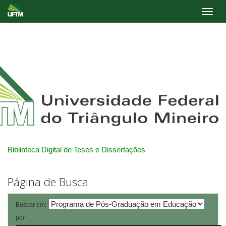
Skip
navigation
Biblioteca Digital de Teses e Dissertações
Página de Busca
Buscar em:
por