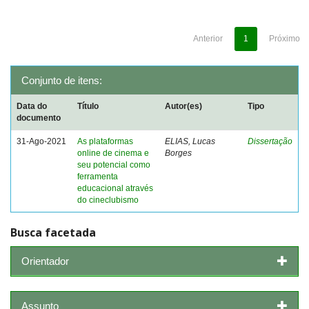
Anterior
1
Próximo
Conjunto de itens:
Data do
Título
Autor(es)
Tipo
documento
31-Ago-2021
As plataformas
ELIAS, Lucas
Dissertação
online de cinema e
Borges
seu potencial como
ferramenta
educacional através
do cineclubismo
Busca facetada
Orientador
Assunto