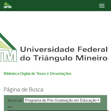
Skip
navigation
Biblioteca Digital de Teses e Dissertações
Página de Busca
Buscar em:
por