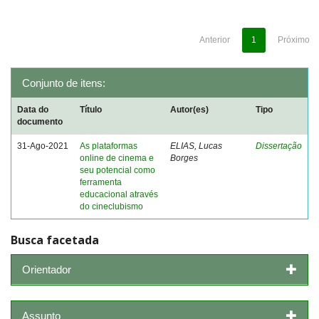
Anterior
1
Próximo
Conjunto de itens:
Data do
Título
Autor(es)
Tipo
documento
31-Ago-2021
As plataformas
ELIAS, Lucas
Dissertação
online de cinema e
Borges
seu potencial como
ferramenta
educacional através
do cineclubismo
Busca facetada
Orientador
Assunto