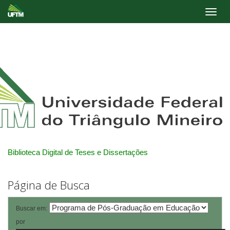
Skip
navigation
Biblioteca Digital de Teses e Dissertações
Página de Busca
Buscar em:
por