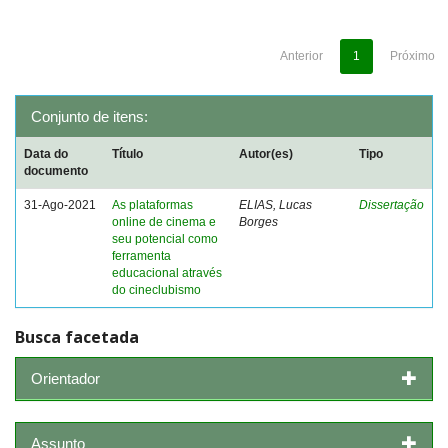
Anterior
1
Próximo
Conjunto de itens:
Data do
Título
Autor(es)
Tipo
documento
31-Ago-2021
As plataformas
ELIAS, Lucas
Dissertação
online de cinema e
Borges
seu potencial como
ferramenta
educacional através
do cineclubismo
Busca facetada
Orientador
Assunto