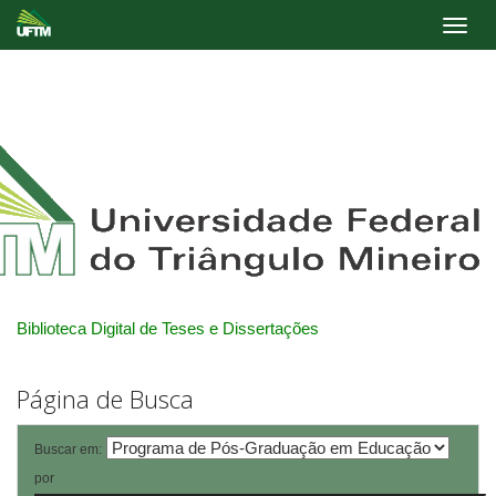
Skip
navigation
Biblioteca Digital de Teses e Dissertações
Página de Busca
Buscar em:
por