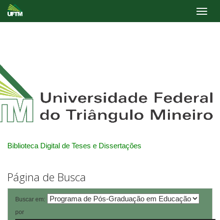
Skip
navigation
Biblioteca Digital de Teses e Dissertações
Página de Busca
Buscar em:
por