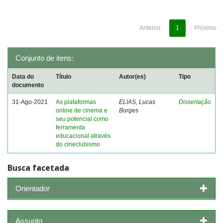
Anterior
1
Próximo
Conjunto de itens:
Data do
Título
Autor(es)
Tipo
documento
31-Ago-2021
As plataformas
ELIAS, Lucas
Dissertação
online de cinema e
Borges
seu potencial como
ferramenta
educacional através
do cineclubismo
Busca facetada
Orientador
Assunto