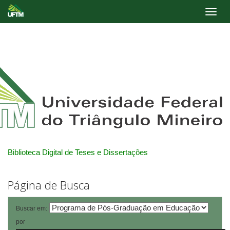
Skip
navigation
Biblioteca Digital de Teses e Dissertações
Página de Busca
Buscar em:
por