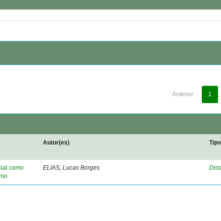
Anterior
1
Autor(es)
Tip
cial como
ELIAS, Lucas Borges
Diss
smo