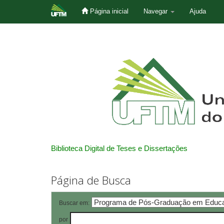
Página inicial
Navegar
Ajuda
Skip
navigation
Biblioteca Digital de Teses e Dissertações
Página de Busca
Buscar em:
por