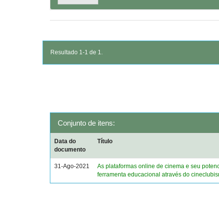
Resultado 1-1 de 1.
Conjunto de itens:
Data do
Título
documento
31-Ago-2021
As plataformas online de cinema e seu poten
ferramenta educacional através do cineclubi