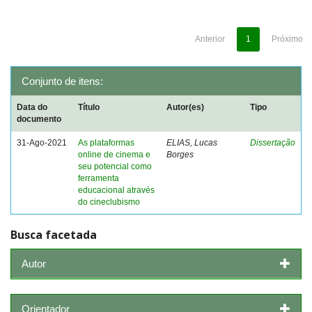
Anterior
1
Próximo
Conjunto de itens:
Data do
Título
Autor(es)
Tipo
documento
31-Ago-2021
As plataformas
ELIAS, Lucas
Dissertação
online de cinema e
Borges
seu potencial como
ferramenta
educacional através
do cineclubismo
Busca facetada
Autor
Orientador