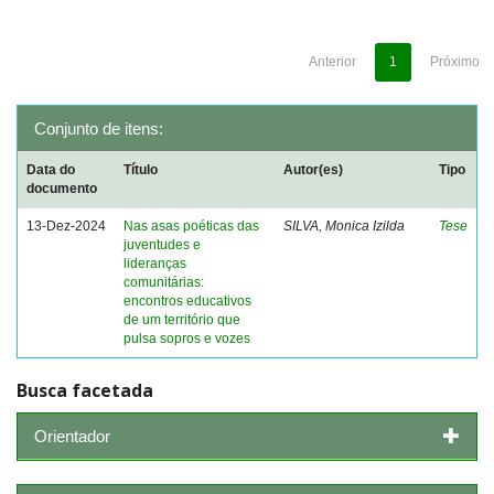
Anterior
1
Próximo
Conjunto de itens:
Data do
Título
Autor(es)
Tipo
documento
13-Dez-2024
Nas asas poéticas das
SILVA, Monica Izilda
Tese
juventudes e
lideranças
comunitárias:
encontros educativos
de um território que
pulsa sopros e vozes
Busca facetada
Orientador