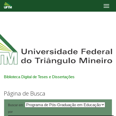
Skip
navigation
Biblioteca Digital de Teses e Dissertações
Página de Busca
Buscar em:
por