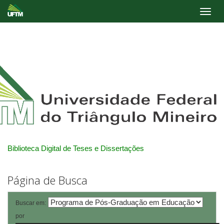
Skip
navigation
Biblioteca Digital de Teses e Dissertações
Página de Busca
Buscar em:
por