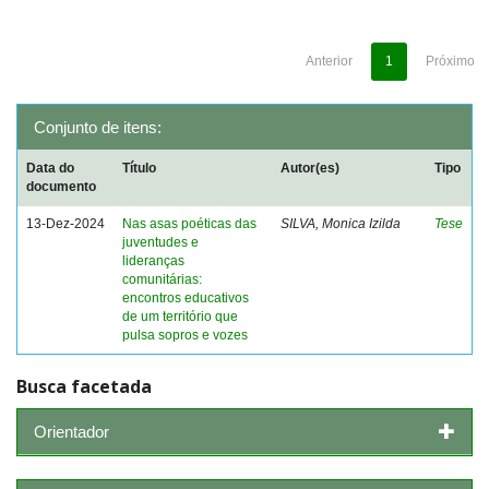
Anterior
1
Próximo
Conjunto de itens:
Data do
Título
Autor(es)
Tipo
documento
13-Dez-2024
Nas asas poéticas das
SILVA, Monica Izilda
Tese
juventudes e
lideranças
comunitárias:
encontros educativos
de um território que
pulsa sopros e vozes
Busca facetada
Orientador